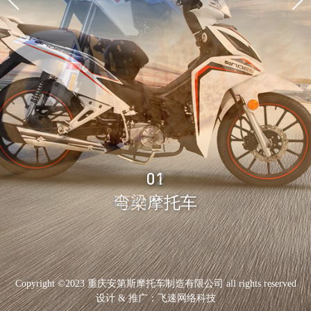
05
01
02
03
04
05
01
弯梁摩托车
电动摩托车
越野摩托车
街头摩托车
弯梁摩托车
其他
其他
Copyright ©2023 重庆安第斯摩托车制造有限公司 all rights reserved
设计 & 推广：
飞速网络科技