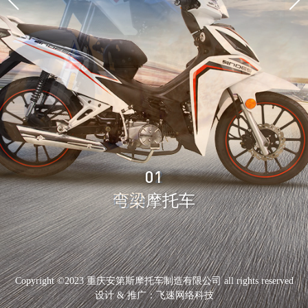
05
01
02
03
04
05
01
弯梁摩托车
电动摩托车
越野摩托车
街头摩托车
弯梁摩托车
其他
其他
Copyright ©2023 重庆安第斯摩托车制造有限公司 all rights reserved
设计 & 推广：
飞速网络科技