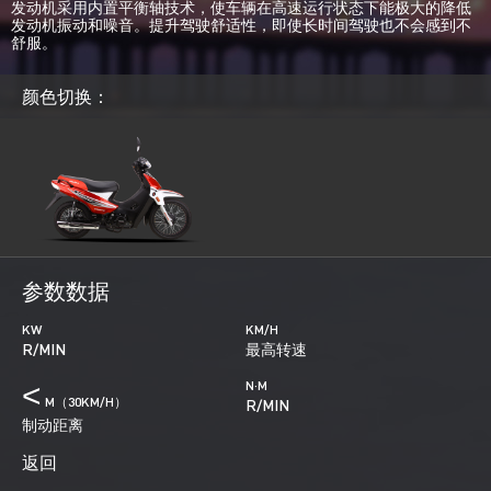
发动机采用内置平衡轴技术，使车辆在高速运行状态下能极大的降低
发动机振动和噪音。提升驾驶舒适性，即使长时间驾驶也不会感到不
舒服。
颜色切换：
参数数据
KW
KM/H
R/MIN
最高转速
<
N·M
M（30KM/H）
R/MIN
制动距离
返回